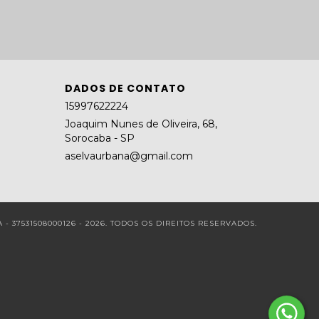
DADOS DE CONTATO
15997622224
Joaquim Nunes de Oliveira, 68,
Sorocaba - SP
aselvaurbana@gmail.com
- 37531508000126 - 2026. TODOS OS DIREITOS RESERVADOS.