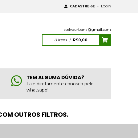
CADASTRE-SE
-
LOGIN
aselvaurbana@gmail.com
0
Itens
|
R$0,00
TEM ALGUMA DÚVIDA?
Fale diretamente conosco pelo
whatsapp!
COM OUTROS FILTROS.